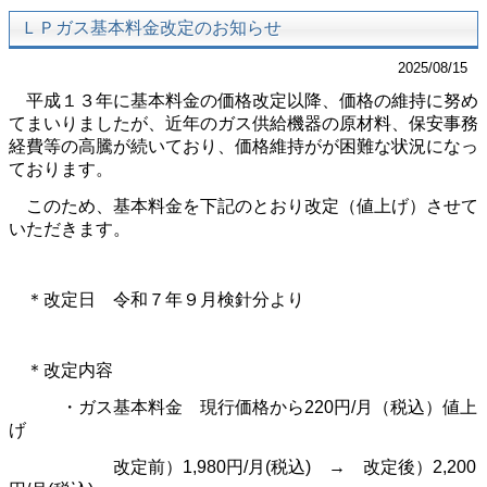
ＬＰガス基本料金改定のお知らせ
2025/08/15
平成１３年に基本料金の価格改定以降、価格の維持に努め
てまいりましたが、近年のガス供給機器の原材料、保安事務
経費等の高騰が続いており、価格維持がが困難な状況になっ
ております。
このため、基本料金を下記のとおり改定（値上げ）させて
いただきます。
＊改定日 令和７年９月検針分より
＊改定内容
・ガス基本料金 現行価格から
220
円
/
月（税込）値上
げ
改定前）
1,980
円
/
月
(
税込
)
→ 改定後）
2,200