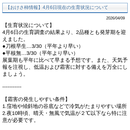
【おけさ柿情報】4月6日現在の生育状況について
2026/04/09
【生育状況について】
4月6日の生育調査の結果より、2品種とも発芽期を迎
えました。
●刀根早生…3/30（平年より早い）
●平核無…3/30（平年より早い）
展葉期も平年に比べて早まる予想です。また、天気予
報を注視し、低温および霜害に対する備えを万全にし
ましょう。
-----------
【霜害の発生しやすい条件】
1.窪地や傾斜地の谷底などで冷気がたまりやすい場所
2.夜10時頃、晴天・無風で気温が２℃以下なら特に注
意が必要です。