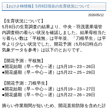
【おけさ柿情報】5月8日現在の生育状況について
2026/05/12
【生育状況について】
5月8日の生育調査の結果より、中央・羽茂選果場管
内調査樹の着らい状況を確認しました。結果母枝当た
り着らい数は「平核無」は平年並、「刀根早生」は平
年より少ない状況でした。開花予測（5月6日時点の
気象データを参考）は以下のとおりです。
【開花予測：平核無】
●開花始期（早～中心～遅）は5月19～23～26日
●開花盛期（早～中心～遅）は5月22～25～29日
【開花予測：刀根早生】
●開花始期（早～中心～遅）は5月19～23～27日
●開花盛期（早～中心～遅）は5月22～26～29日
摘らい作業期間が短いため、開花直前防除を含めた計