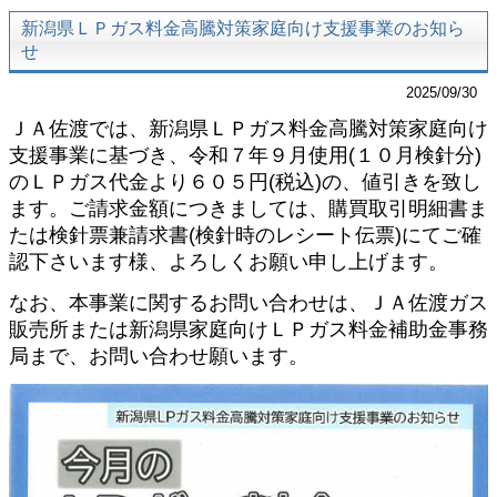
新潟県ＬＰガス料金高騰対策家庭向け支援事業のお知ら
せ
2025/09/30
ＪＡ佐渡では、新潟県ＬＰガス料金高騰対策家庭向け
支援事業に基づき、令和７年９月使用
(
１０月検針分
)
のＬＰガス代金より６０５円
(
税込
)
の、値引きを致し
ます。ご請求金額につきましては、購買取引明細書ま
たは検針票兼請求書
(
検針時のレシート伝票
)
にてご確
認下さいます様、よろしくお願い申し上げます。
なお、本事業に関するお問い合わせは、ＪＡ佐渡ガス
販売所または新潟県家庭向けＬＰガス料金補助金事務
局まで、お問い合わせ願います。