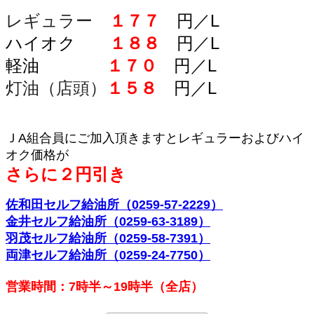
レギュラー
１７７
円／L
ハイオク
１８８
円／L
軽油
１７０
円／L
灯油（店頭）
１５８
円／L
ＪA組合員にご加入頂きますとレギュラーおよびハイ
オク価格が
さらに２円引き
佐和田セルフ給油所（0259-57-2229）
金井セルフ給油所（0259-63-3189）
羽茂セルフ給油所（0259-58-7391）
両津セルフ給油所（0259-24-7750）
営業時間：7時半～19時半（全店）